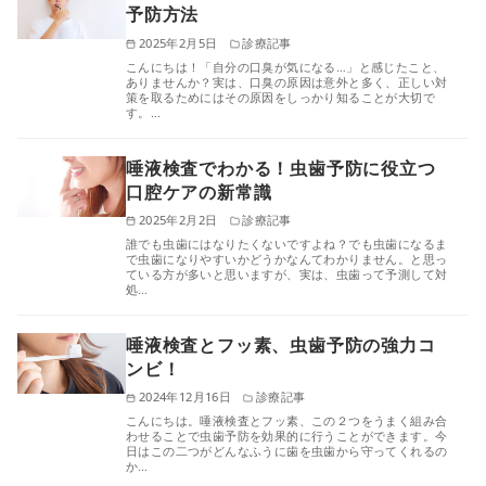
予防方法
2025年2月5日
診療記事
こんにちは！「自分の口臭が気になる…」と感じたこと、
ありませんか？実は、口臭の原因は意外と多く、正しい対
策を取るためにはその原因をしっかり知ることが大切で
す。…
唾液検査でわかる！虫歯予防に役立つ
口腔ケアの新常識
2025年2月2日
診療記事
誰でも虫歯にはなりたくないですよね？でも虫歯になるま
で虫歯になりやすいかどうかなんてわかりません。と思っ
ている方が多いと思いますが、実は、虫歯って予測して対
処…
唾液検査とフッ素、虫歯予防の強力コ
ンビ！
2024年12月16日
診療記事
こんにちは。唾液検査とフッ素、この２つをうまく組み合
わせることで虫歯予防を効果的に行うことができます。今
日はこの二つがどんなふうに歯を虫歯から守ってくれるの
か…