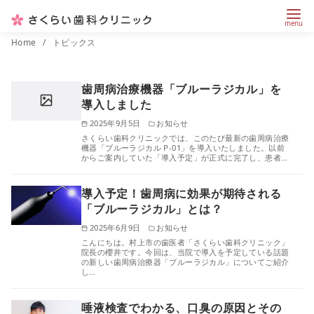
コ
Home
トピックス
ン
テ
歯周病治療機器「ブルーラジカル」を
ン
導入しました
ツ
2025年9月5日
お知らせ
へ
さくらい歯科クリニックでは、このたび最新の歯周病治療
機器「ブルーラジカル P-01」を導入いたしました。以前
移
からご案内していた「導入予定」が正式に完了し、患者…
動
導入予定！歯周病に効果が期待される
「ブルーラジカル」とは？
2025年6月9日
お知らせ
こんにちは。村上市の歯医者「さくらい歯科クリニック」
院長の櫻井です。今回は、当院で導入を予定している話題
の新しい歯周病治療器「ブルーラジカル」についてご紹介
し…
唾液検査でわかる、口臭の原因とその